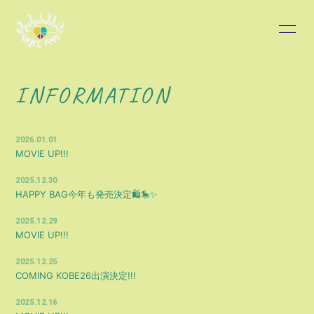
HOME
INFORMATION
INFORMATION
SCHEDULE
PROFILE
2026.01.01
DISCOGRAPHY
BLOG
MOVIE UP!!!
2025.12.30
MOVIE
PHOTO
HAPPY BAG今年も発売決定🛍️🎠✨
2025.12.29
MOVIE UP!!!
2025.12.25
COMING KOBE26出演決定!!!
会員登録
ログイン
2025.12.16