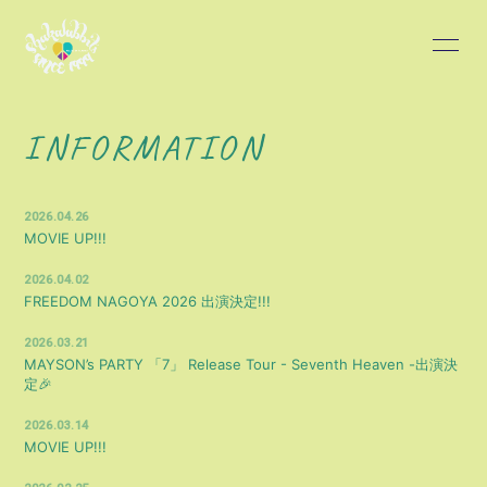
HOME
INFORMATION
INFORMATION
SCHEDULE
PROFILE
2026.04.26
DISCOGRAPHY
BLOG
MOVIE UP!!!
2026.04.02
MOVIE
PHOTO
FREEDOM NAGOYA 2026 出演決定!!!
2026.03.21
MAYSON’s PARTY 「7」 Release Tour - Seventh Heaven -出演決
定🎉
2026.03.14
MOVIE UP!!!
会員登録
ログイン