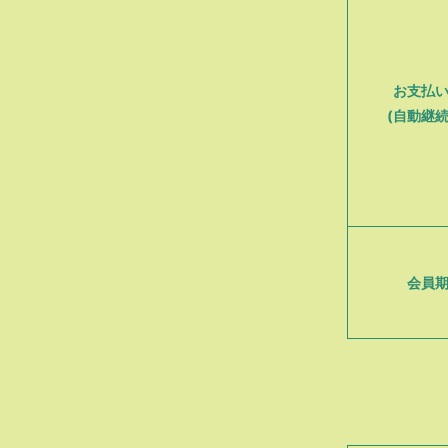
お支払
(自動継続
会員