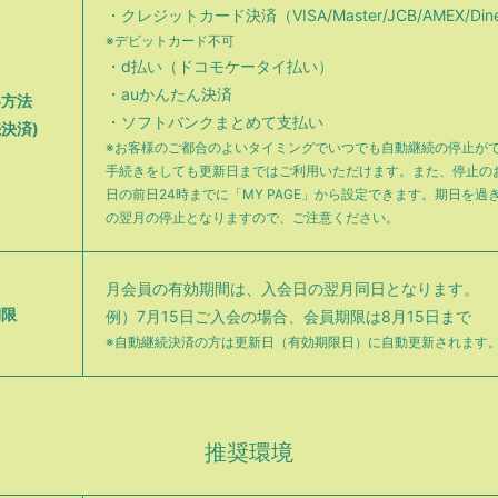
・クレジットカード決済（VISA/Master/JCB/AMEX/Din
※デビットカード不可
・d払い（ドコモケータイ払い）
・auかんたん決済
い方法
・ソフトバンクまとめて支払い
決済)
※お客様のご都合のよいタイミングでいつでも自動継続の停止が
手続きをしても更新日まではご利用いただけます。また、停止の
日の前日24時までに「MY PAGE」から設定できます。期日を過
の翌月の停止となりますので、ご注意ください。
月会員の有効期間は、入会日の翌月同日となります。
期限
例）7月15日ご入会の場合、会員期限は8月15日まで
※自動継続決済の方は更新日（有効期限日）に自動更新されます
推奨環境