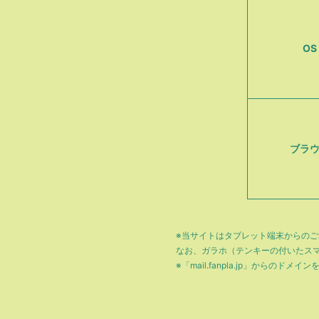
OS
ブラ
※当サイトはタブレット端末からの
なお、ガラホ（テンキーの付いたス
※「mail.fanpla.jp」からのド