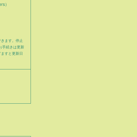
ers）
できます。停止
お手続きは更新
ぎますと更新日
。