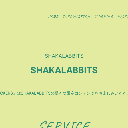
HOME
INFORMATION
SCHEDULE
PROF
SHAKALABBITS
SHAKALABBITS
Y ROCKERS』はSHAKALABBITSの様々な限定コンテンツをお楽しみい
SERVICE