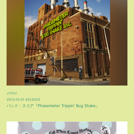
OTHER
2010.09.01 RELEASE
バンド・スコア『Phasemeter Trippin' Bug Shake』