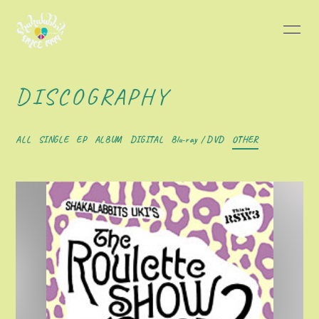
HOME
INFORMATION
DISCOGRAPHY
SCHEDULE
PROFILE
ALL
SINGLE
EP
ALBUM
DIGITAL
Blu-ray / DVD
OTHER
DISCOGRAPHY
BLOG
MOVIE
PHOTO
会員登録
ログイン