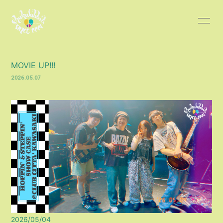
HOME
INFORMATION
MOVIE UP!!!
SCHEDULE
PROFILE
2026.05.07
DISCOGRAPHY
BLOG
MOVIE
PHOTO
会員登録
ログイン
2026/05/04