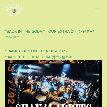
HOME
INFORMATION
"BACK IN THE SODA!" TOUR EXTRA 対バン解禁📢
SCHEDULE
PROFILE
2024.10.03
DISCOGRAPHY
BLOG
SHAKALABBITS LIVE TOUR 2024-2025
"BACK IN THE SODA! EXTRA” 対バン解禁🎉
MOVIE
PHOTO
会員登録
ログイン