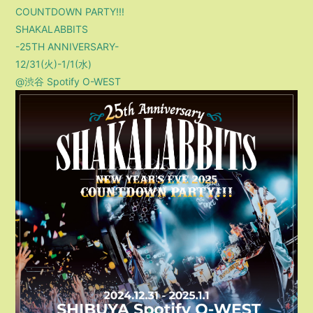
COUNTDOWN PARTY!!!
SHAKALABBITS
-25TH ANNIVERSARY-
12/31(火)-1/1(水)
@渋谷 Spotify O-WEST