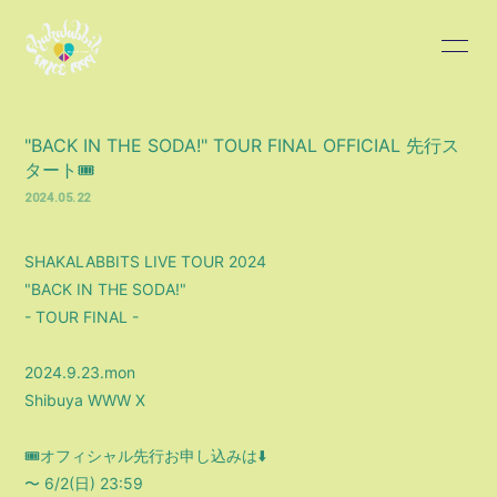
HOME
INFORMATION
"BACK IN THE SODA!" TOUR FINAL OFFICIAL 先行ス
タート🎟
SCHEDULE
PROFILE
2024.05.22
DISCOGRAPHY
BLOG
SHAKALABBITS LIVE TOUR 2024
"BACK IN THE SODA!"
MOVIE
PHOTO
- TOUR FINAL -
2024.9.23.mon
Shibuya WWW X
🎟️オフィシャル先行お申し込みは⬇️
会員登録
ログイン
〜 6/2(日) 23:59