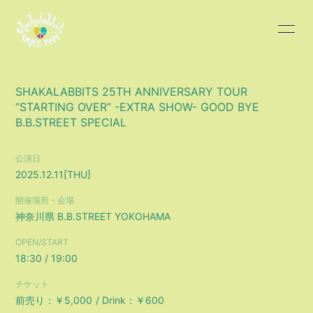
HOME
INFORMATION
SHAKALABBITS 25TH ANNIVERSARY TOUR
“STARTING OVER” -EXTRA SHOW- GOOD BYE
SCHEDULE
PROFILE
B.B.STREET SPECIAL
DISCOGRAPHY
BLOG
公演日
2025.12.11
[THU]
MOVIE
PHOTO
開催場所・会場
神奈川県
B.B.STREET YOKOHAMA
OPEN/START
18:30 / 19:00
チケット
会員登録
ログイン
前売り：￥5,000
Drink：￥600