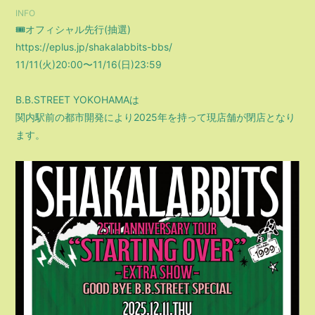
INFO
🎟️オフィシャル先行(抽選)
https://eplus.jp/shakalabbits-bbs/
11/11(⽕)20:00〜11/16(⽇)23:59
B.B.STREET YOKOHAMA
は
関内駅前の都市開発により2025年を持って現店舗が閉店となり
ます。