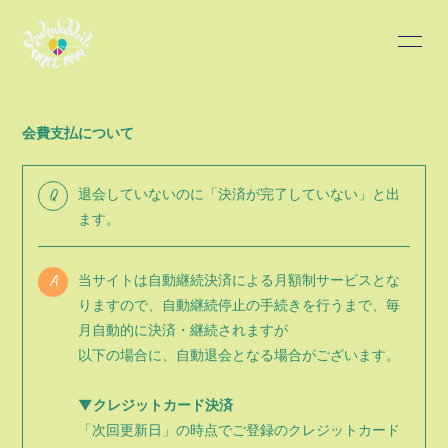
HOME
INFORMATION
会費支払について
SCHEDULE
PROFILE
Q
退会していないのに「決済が完了していない」と出
DISCOGRAPHY
BLOG
ます。
MOVIE
PHOTO
A
当サイトは自動継続決済による月額制サービスとな
りますので、自動継続停止の手続きを行うまで、毎
月自動的に決済・継続されますが
以下の場合に、自動退会となる場合がございます。
▼クレジットカード決済
会員登録
ログイン
「次回更新日」の時点でご登録のクレジットカード