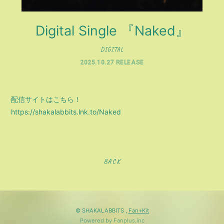
Digital Single 『Naked』
DIGITAL
2025.10.27 RELEASE
配信サイトはこちら！
https://shakalabbits.lnk.to/Naked
BACK
© SHAKALABBITS ,
Fan+Kit
Powered by Fanplus.inc