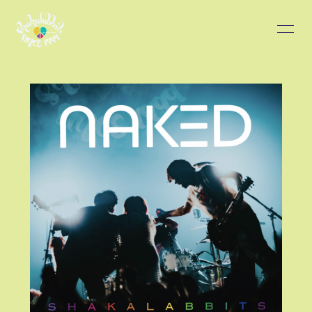
HOME
INFORMATION
SCHEDULE
PROFILE
DISCOGRAPHY
BLOG
MOVIE
PHOTO
会員登録
ログイン