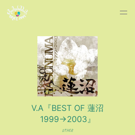
HOME
INFORMATION
SCHEDULE
PROFILE
DISCOGRAPHY
BLOG
MOVIE
PHOTO
V.A『BEST OF 蓮沼
1999→2003』
会員登録
ログイン
OTHER